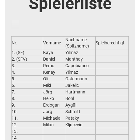
Spielerliste
Nachname
Nr.
Vorname
Spielberechtigt
(Spitzname)
1. (SF)
Kaya
Yilmaz
2. (SFV)
Daniel
Manthay
3.
Remo
Capobianco
4.
Kenay
Yilmaz
5.
Oli
Ostermann
6.
Miki
Jakelic
7.
Jörg
Hartmann
8.
Heiko
Böhl
9.
Erdogan
Aygül
10.
Jörg
Schmitt
11.
Michaela
Pataky
12.
Milan
Kljucevic
13.
14.